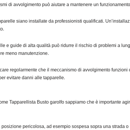
nismi di avvolgimento può aiutare a mantenere un funzionamento 
parelle siano installate da professionisti qualificati. Un’install
o.
elle e guide di alta qualità può ridurre il rischio di problemi a lun
dere meno manutenzione.
icare regolarmente che il meccanismo di avvolgimento funzioni c
er evitare danni alle tapparelle.
 come Tapparellista Busto garolfo sappiamo che è importante agir
una posizione pericolosa, ad esempio sospesa sopra una strada o