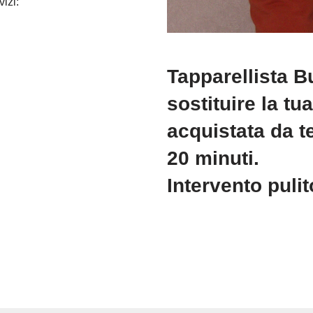
vizi:
Tapparellista B
sostituire la tu
acquistata da te
20 minuti.
Intervento puli