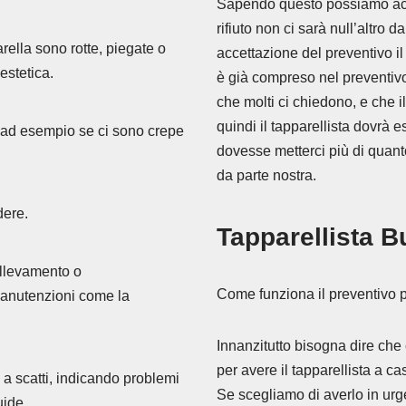
Sapendo questo possiamo accet
rifiuto non ci sarà null’altro d
rella sono rotte, piegate o
accettazione del preventivo il
estetica.
è già compreso nel preventivo
che molti ci chiedono, e che i
quindi il tapparellista dovrà 
, ad esempio se ci sono crepe
dovesse metterci più di quant
da parte nostra.
dere.
Tapparellista B
ollevamento o
Come funziona il preventivo pe
manutenzioni come la
Innanzitutto bisogna dire che 
per avere il tapparellista a ca
 a scatti, indicando problemi
Se scegliamo di averlo in urg
uide.