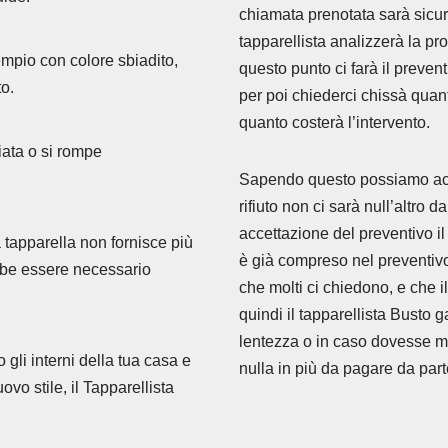
chiamata prenotata sarà sicur
tapparellista analizzerà la pr
empio con colore sbiadito,
questo punto ci farà il prevent
to.
per poi chiederci chissà qua
quanto costerà l’intervento.
iata o si rompe
Sapendo questo possiamo accet
rifiuto non ci sarà null’altro d
accettazione del preventivo il
 tapparella non fornisce più
è già compreso nel preventivo
bbe essere necessario
che molti ci chiedono, e che i
quindi il tapparellista Busto 
lentezza o in caso dovesse me
gli interni della tua casa e
nulla in più da pagare da part
ovo stile, il Tapparellista