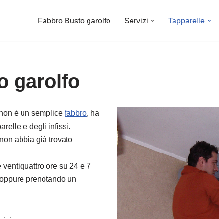
Fabbro Busto garolfo
Servizi
Tapparelle
o garolfo
ta non è un semplice
fabbro
, ha
relle e degli infissi.
 non abbia già trovato
è ventiquattro ore su 24 e 7
a oppure prenotando un