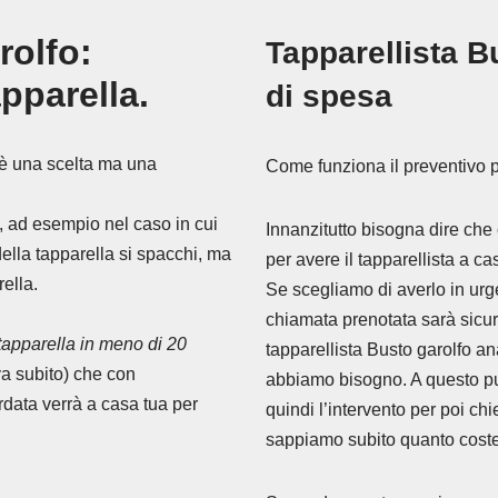
rolfo:
Tapparellista Bu
pparella.
di spesa
 è una scelta ma una
Come funziona il preventivo pe
a, ad esempio nel caso in cui
Innanzitutto bisogna dire che 
ella tapparella si spacchi, ma
per avere il tapparellista a ca
rella.
Se scegliamo di averlo in urg
chiamata prenotata sarà sicur
a tapparella in meno di 20
tapparellista Busto garolfo an
va subito) che con
abbiamo bisogno. A questo punt
rdata verrà a casa tua per
quindi l’intervento per poi c
sappiamo subito quanto coster